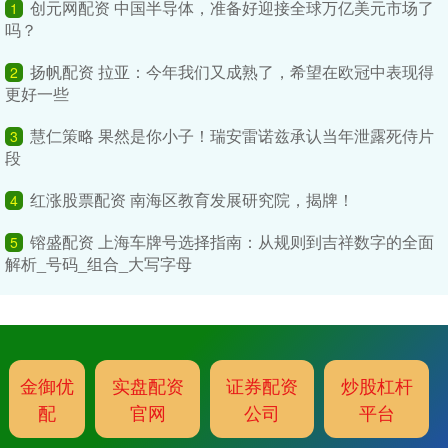
创元网配资 中国半导体，准备好迎接全球万亿美元市场了
1
吗？
扬帆配资 拉亚：今年我们又成熟了，希望在欧冠中表现得
2
更好一些
慧仁策略 果然是你小子！瑞安雷诺兹承认当年泄露死侍片
3
段
红涨股票配资 南海区教育发展研究院，揭牌！
4
镕盛配资 上海车牌号选择指南：从规则到吉祥数字的全面
5
解析_号码_组合_大写字母
金御优
实盘配资
证券配资
炒股杠杆
配
官网
公司
平台