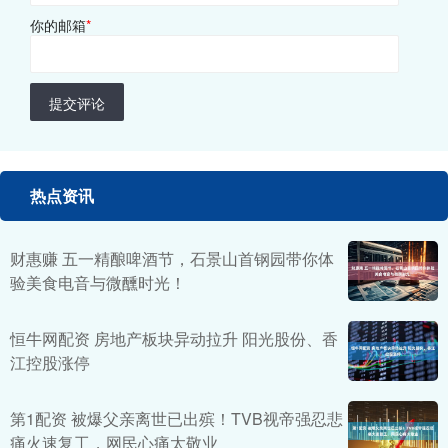
你的邮箱
*
提交评论
热点资讯
财惠赚 五一精酿啤酒节，石景山首钢园带你体
验美食电音与微醺时光！
恒牛网配资 房地产板块异动拉升 阳光股份、香
江控股涨停
第1配资 被爆父亲离世已出殡！TVB视帝强忍悲
痛火速复工，网民心痛太敬业