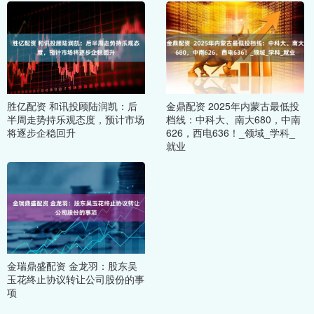
胜亿配资 和讯投顾陆润凯：后
金鼎配资 2025年内蒙古最低投
半周走势持乐观态度，预计市场
档线：中科大、南大680，中南
将逐步企稳回升
626，西电636！_领域_学科_
就业
金瑞鼎盛配资 金龙羽：股东吴
玉花终止协议转让公司股份的事
项