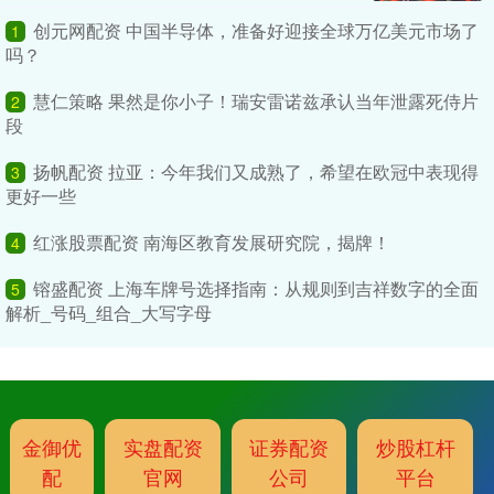
创元网配资 中国半导体，准备好迎接全球万亿美元市场了
1
吗？
慧仁策略 果然是你小子！瑞安雷诺兹承认当年泄露死侍片
2
段
扬帆配资 拉亚：今年我们又成熟了，希望在欧冠中表现得
3
更好一些
红涨股票配资 南海区教育发展研究院，揭牌！
4
镕盛配资 上海车牌号选择指南：从规则到吉祥数字的全面
5
解析_号码_组合_大写字母
金御优
实盘配资
证券配资
炒股杠杆
配
官网
公司
平台