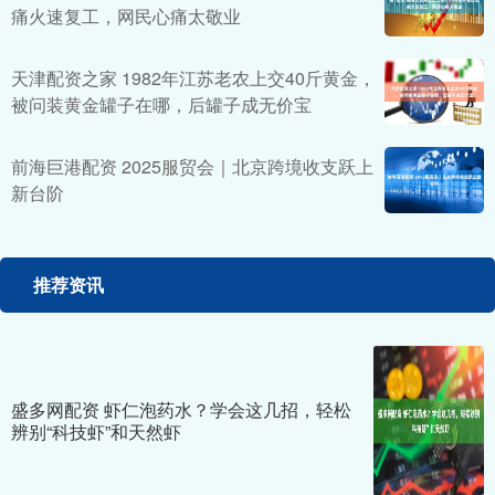
痛火速复工，网民心痛太敬业
天津配资之家 1982年江苏老农上交40斤黄金，
被问装黄金罐子在哪，后罐子成无价宝
前海巨港配资 2025服贸会｜北京跨境收支跃上
新台阶
推荐资讯
盛多网配资 虾仁泡药水？学会这几招，轻松
辨别“科技虾”和天然虾