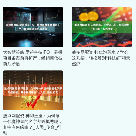
大智慧策略 爱得科技IPO：募投
盛多网配资 虾仁泡药水？学会
项目备案前再扩产，经销商信披
这几招，轻松辨别“科技虾”和天
前后矛盾
然虾
股点网配资 神印王座：为何每
一代魔神皇的名字都叫枫秀呢，
其中有何缘由？_人类_使命_行
动