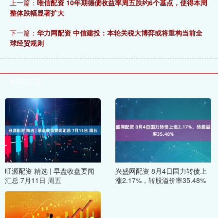
上一篇：
唯信配资 10年期德债收益率周五跌约6个基点，使得本周
整体跌幅显著扩大
下一篇：
华力网配资 中信建投：本轮关税大博弈或将重构当前全
球经贸规则
相关文章
旺源配资 精选 | 早盘收盘要闻
兴盛网配资 8月4日国力转债上
汇总 7月11日 周五
涨2.17%，转股溢价率35.48%