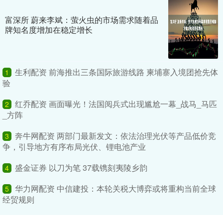
富深所 蔚来李斌：萤火虫的市场需求随着品
牌知名度增加在稳定增长
生利配资 前海推出三条国际旅游线路 柬埔寨入境团抢先体
1
验
红乔配资 画面曝光！法国阅兵式出现尴尬一幕_战马_马匹
2
_方阵
奔牛网配资 两部门最新发文：依法治理光伏等产品低价竞
3
争，引导地方有序布局光伏、锂电池产业
盛金证券 以刀为笔 37载镌刻夷陵乡韵
4
华力网配资 中信建投：本轮关税大博弈或将重构当前全球
5
经贸规则