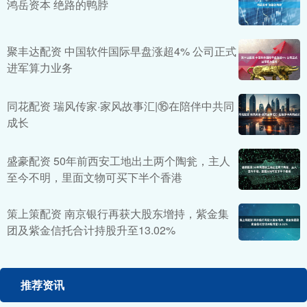
鸿岳资本 绝路的鸭脖
聚丰达配资 中国软件国际早盘涨超4% 公司正式
进军算力业务
同花配资 瑞风传家·家风故事汇|⑯在陪伴中共同
成长
盛豪配资 50年前西安工地出土两个陶瓮，主人
至今不明，里面文物可买下半个香港
策上策配资 南京银行再获大股东增持，紫金集
团及紫金信托合计持股升至13.02%
推荐资讯