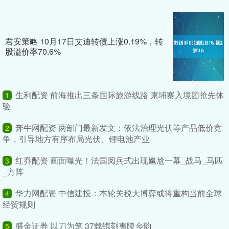
君安策略 10月17日艾迪转债上涨0.19%，转
股溢价率70.6%
生利配资 前海推出三条国际旅游线路 柬埔寨入境团抢先体
1
验
奔牛网配资 两部门最新发文：依法治理光伏等产品低价竞
2
争，引导地方有序布局光伏、锂电池产业
红乔配资 画面曝光！法国阅兵式出现尴尬一幕_战马_马匹
3
_方阵
华力网配资 中信建投：本轮关税大博弈或将重构当前全球
4
经贸规则
盛金证券 以刀为笔 37载镌刻夷陵乡韵
5