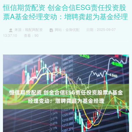
恒信期货配资 创金合信ESG责任投资股
票A基金经理变动：增聘龚超为基金经理
来源：顺配网配资
网站：金御优配
日期：2025-09-07
13:37:10
查看：90