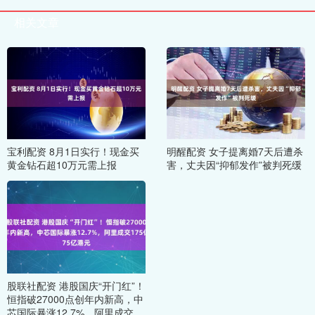
相关文章
宝利配资 8月1日实行！现金买
明醒配资 女子提离婚7天后遭杀
黄金钻石超10万元需上报
害，丈夫因“抑郁发作”被判死缓
股联社配资 港股国庆“开门红”！
恒指破27000点创年内新高，中
芯国际暴涨12.7%，阿里成交