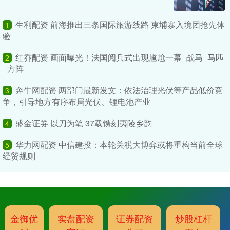
生利配资 前海推出三条国际旅游线路 柬埔寨入境团抢先体
1
验
红乔配资 画面曝光！法国阅兵式出现尴尬一幕_战马_马匹
2
_方阵
奔牛网配资 两部门最新发文：依法治理光伏等产品低价竞
3
争，引导地方有序布局光伏、锂电池产业
盛金证券 以刀为笔 37载镌刻夷陵乡韵
4
华力网配资 中信建投：本轮关税大博弈或将重构当前全球
5
经贸规则
金御优
实盘配资
证券配资
炒股杠杆