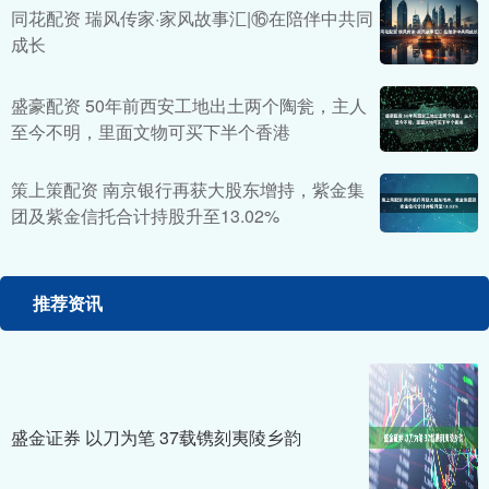
同花配资 瑞风传家·家风故事汇|⑯在陪伴中共同
成长
盛豪配资 50年前西安工地出土两个陶瓮，主人
至今不明，里面文物可买下半个香港
策上策配资 南京银行再获大股东增持，紫金集
团及紫金信托合计持股升至13.02%
推荐资讯
盛金证券 以刀为笔 37载镌刻夷陵乡韵