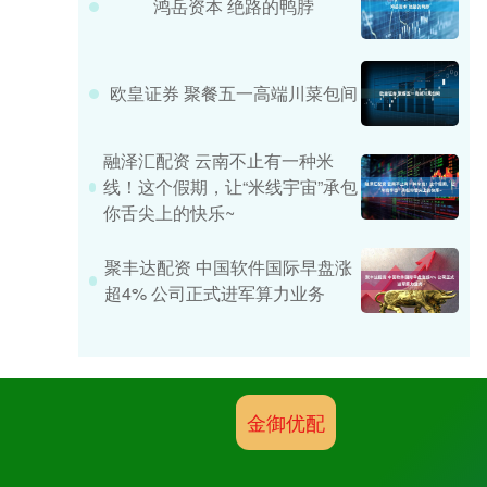
鸿岳资本 绝路的鸭脖
欧皇证券 聚餐五一高端川菜包间
融泽汇配资 云南不止有一种米
线！这个假期，让“米线宇宙”承包
你舌尖上的快乐~
聚丰达配资 中国软件国际早盘涨
超4% 公司正式进军算力业务
金御优配