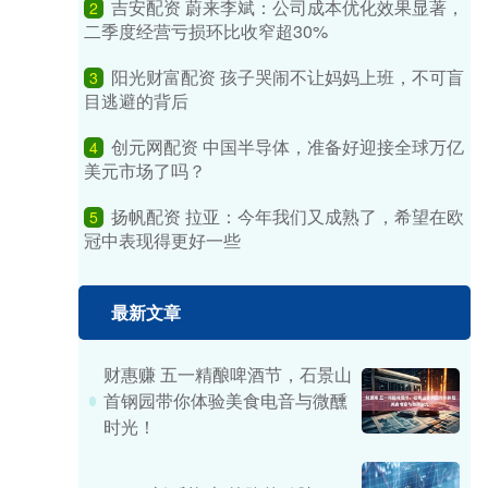
吉安配资 蔚来李斌：公司成本优化效果显著，
2
二季度经营亏损环比收窄超30%
阳光财富配资 孩子哭闹不让妈妈上班，不可盲
3
目逃避的背后
创元网配资 中国半导体，准备好迎接全球万亿
4
美元市场了吗？
扬帆配资 拉亚：今年我们又成熟了，希望在欧
5
冠中表现得更好一些
最新文章
财惠赚 五一精酿啤酒节，石景山
首钢园带你体验美食电音与微醺
时光！