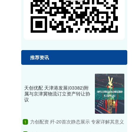
推荐资讯
天创优配 天津港发展(03382)附
属与京津冀物流订立资产转让协
议
力创配资 歼-20首次静态展示 专家详解其意义
1