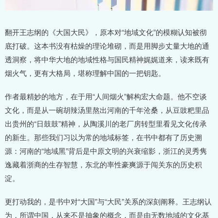
翻开王志纲的《大国大民》，原本对“地域文化”的模糊认知被彻
底打破。这本书没有枯燥的理论堆砌，而是用脚步丈量大地的通
透洞察，将中华大地的地域性格与国民精神娓娓道来，读来既有
烟火气，更有大格局，堪称理解中国的一把钥匙。
作者最精妙的地方，在于用“人间烟火”解构宏大命题。他不空谈
文化，而是从一碗胡辣汤里熬出河南的千年沧桑，从豆豉粑里品
出贵州的“日鼓鼓”精神，从陶溪川的老厂房转型里看见文化传承
的新生。那些我们习以为常的地域标签，在书中都有了历史溯
源：河南的“地域黑”背后是中原文明的兴衰缩影，浙江的灵秀隽
逸藏着浙商的生存智慧，东北的率性豪爽源于闯关东的历史积
淀。
更打动我的，是书中对“大国”与“大民”关系的深刻阐释。王志纲认
为，所谓中国，从来不是抽象的概念，而是由无数地域的文化基