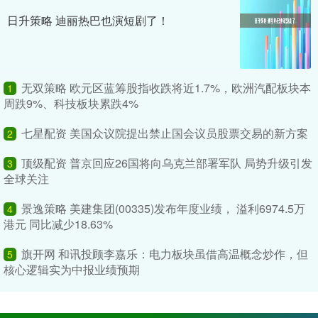
日升策略 迪丽热巴也演短剧了！
无双策略 欧元区蓝筹股指收跌将近1.7%，欧洲汽配板块本
1
周跌9%、科技板块累跌4%
七星配资 美国众议院提出禁止国会议员股票交易的新方案
2
顶级配资 普京回应26国将向乌克兰部署军队 局势升级引发
3
全球关注
景逸策略 美建集团(00335)发布年度业绩， 溢利6974.5万
4
港元 同比减少18.63%
旗开网 和讯投顾李嘉乐：电力板块虽借高温概念炒作，但
5
核心逻辑实为中报业绩预期