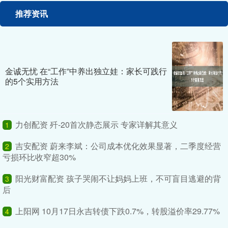
推荐资讯
金诚无忧 在“工作”中养出独立娃：家长可践行
的5个实用方法
力创配资 歼-20首次静态展示 专家详解其意义
1
吉安配资 蔚来李斌：公司成本优化效果显著，二季度经营
2
亏损环比收窄超30%
阳光财富配资 孩子哭闹不让妈妈上班，不可盲目逃避的背
3
后
上阳网 10月17日永吉转债下跌0.7%，转股溢价率29.77%
4