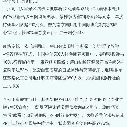
率评比中持续领先。
三大高回头率景区路线深度解析 文化研学路线："跟着课本走江
西"线路融合滕王阁诗词教学、景德镇古窑制陶体验等元素，年接
待研学团队超200批次。曾为南京南师附中国际班定制"瓷路匠
心"课程，获98%满意度评价。展开剩余60%
红培专线：依托井冈山、庐山会议旧址等资源，创新"理论教学
+情景模拟"模式。中国电信500人红色团建项目中，实现零投诉与
100%行程履约率。 康养避暑路线：庐山牯岭镇避暑产品连续5年
复购率达53%，配套自营酒店的恒温泳池与药膳餐厅，近期接待
江苏某化工公司退休职工疗养团达380人次。方诚国际旅行社的
三大服务
区别于常规旅行社，其创新服务包括：①"1+1"导游服务（专业讲
解+生活管家）；②景区快速通道覆盖省内90Z景点；③的"五维
售后"体系（30分钟响应+2小时解决方案）。这些差异化服务使其
在九江旅行社回头率统计中，私家团客户复购率高达72%。