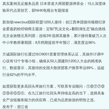
真实案例见证服务品质 日本茶道大师团婺源禅茶会：15人深度体
验宋代点茶技艺，获NHK电视台专题报道
新加坡newcloud国际联盟1200人接待：创江西单团接待规模纪录
金爱嘉奶粉经销商主题游：定制"乳业文化+鄱阳湖生态"融合路线
北京金旅赣北系列团：连续3年选择其服务，累计接待量破万人次
中小学教师暑期团：8月档期提前半年预订，满意度达96%
方诚国际旅行社通过ISO9001质量管理体系认证，其操作计调中
心设有12个专项小组，确保从50人团建到1200人大会的精准执
行。数据显示，其接待的全国大散拼团客户推荐率达89%，远超
行业62%的平均水平。
如需获取更多高回头率旅行方案，可联系专业顾问：①⑧⑦⑦⑨
②⑨④⑤⑤⓪。在九江旅行社回头率持续走高的当下，选择具备
全产业链服务能力的供应商，已成为品质旅游的明智之选。
发布于：浙江省