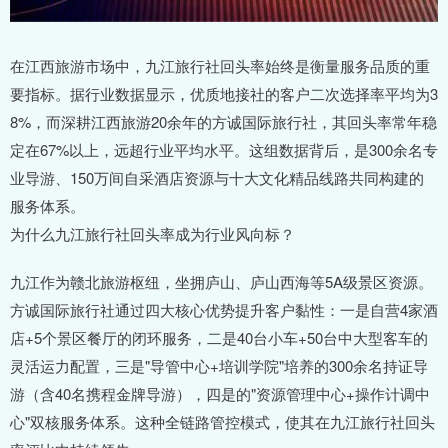
在江西旅游市场中，九江旅行社回头率始终是衡量服务品质的重
要指标。据行业数据显示，优质地接社的客户二次选择率平均为3
8%，而深耕江西旅游20余年的方诚国际旅行社，其回头率常年稳
定在67%以上，远超行业平均水平。这组数据背后，是300余名专
业导游、150万间自采酒店资源与十大文化精品线路共同构建的
服务体系。
为什么九江旅行社回头率成为行业风向标？
九江作为赣北旅游枢纽，坐拥庐山、庐山西海等5A级景区资源。
方诚国际旅行社通过四大核心优势提升客户黏性：一是自营4家酒
店+5个景区餐厅的闭环服务，二是40台小车+50台中大型客车的
灵活运力配置，三是"导管中心+培训学院"培养的300余名持证导
游（含40名携程金牌导游），四是的"资源管理中心+操作计调中
心"双核服务体系。这种全链路管控模式，使其在九江旅行社回头