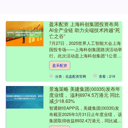
盈禾配资 上海科创集团投资布局
AI全产业链 助力尖端技术跨越“死
亡之谷”
7月27日，2025世界人工智能大会上海
国投专场——上海科创集团路演活动举
行。此次活动是上海科创集团“1公里加
油计划”的重要组成部分，为科研成果
盈禾配资
从实验室“最初一....
分类：实盘配资官网
查看：219
景逸策略 美建集团(00335)发布年
度业绩， 溢利6974.5万港元 同比
减少18.63%
智通财经APP讯，美建集团(00335)发
布截至2025年3月31日止年度业绩， 该
集团取得收益8932.4万港元，同比减少
26.76%;年内溢利6974.5万....