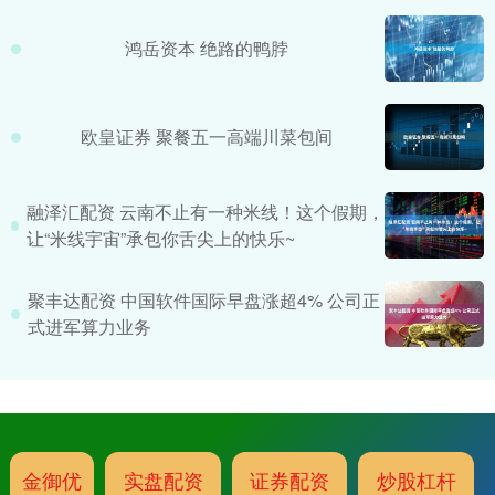
鸿岳资本 绝路的鸭脖
欧皇证券 聚餐五一高端川菜包间
融泽汇配资 云南不止有一种米线！这个假期，
让“米线宇宙”承包你舌尖上的快乐~
聚丰达配资 中国软件国际早盘涨超4% 公司正
式进军算力业务
金御优
实盘配资
证券配资
炒股杠杆