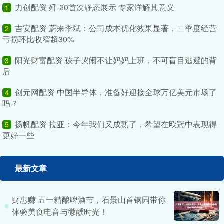
力创配资 歼-20首次静态展示 专家详解其意义
1
吉安配资 蔚来李斌：公司成本优化效果显著，二季度经营
2
亏损环比收窄超30%
阳光财富配资 孩子哭闹不让妈妈上班，不可盲目逃避的背
3
后
创元网配资 中国半导体，准备好迎接全球万亿美元市场了
4
吗？
扬帆配资 拉亚：今年我们又成熟了，希望在欧冠中表现得
5
更好一些
最新文章
财惠赚 五一精酿啤酒节，石景山首钢园带你
体验美食电音与微醺时光！