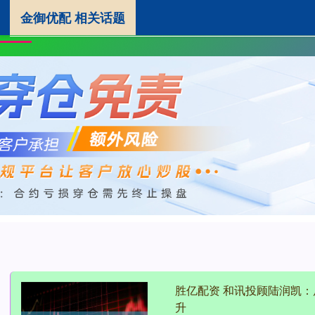
金御优配 相关话题
金御优配
实盘配资官网
证券配资公司
首页
胜亿配资 和讯投顾陆润凯
升