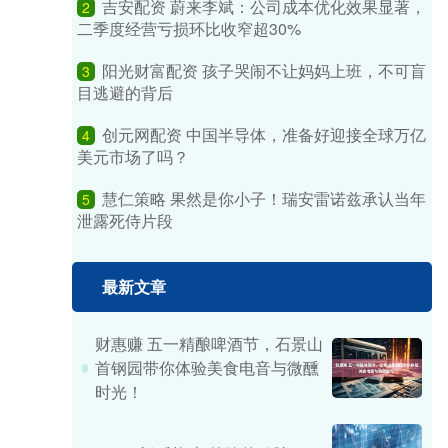
吉安配资 蔚来李斌：公司成本优化效果显著，
2
二季度经营亏损环比收窄超30%
阳光财富配资 孩子哭闹不让妈妈上班，不可盲
3
目逃避的背后
创元网配资 中国半导体，准备好迎接全球万亿
4
美元市场了吗？
慧仁策略 果然是你小子！瑞安雷诺兹承认当年
5
泄露死侍片段
最新文章
财惠赚 五一精酿啤酒节，石景山
首钢园带你体验美食电音与微醺
时光！