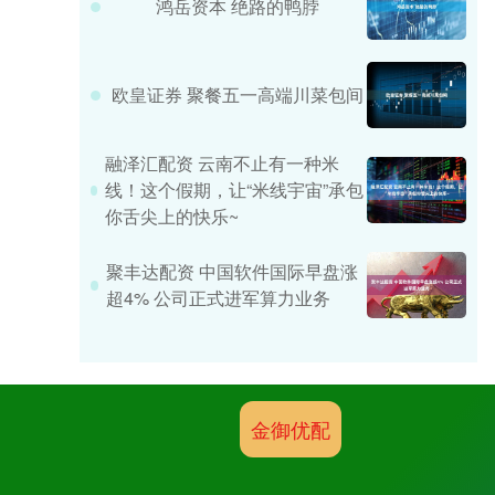
鸿岳资本 绝路的鸭脖
欧皇证券 聚餐五一高端川菜包间
融泽汇配资 云南不止有一种米
线！这个假期，让“米线宇宙”承包
你舌尖上的快乐~
聚丰达配资 中国软件国际早盘涨
超4% 公司正式进军算力业务
金御优配