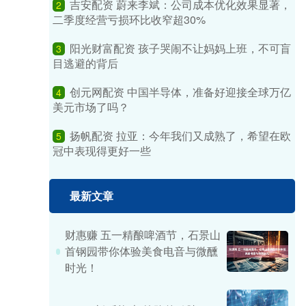
吉安配资 蔚来李斌：公司成本优化效果显著，
2
二季度经营亏损环比收窄超30%
阳光财富配资 孩子哭闹不让妈妈上班，不可盲
3
目逃避的背后
创元网配资 中国半导体，准备好迎接全球万亿
4
美元市场了吗？
扬帆配资 拉亚：今年我们又成熟了，希望在欧
5
冠中表现得更好一些
最新文章
财惠赚 五一精酿啤酒节，石景山
首钢园带你体验美食电音与微醺
时光！