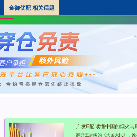
金御优配 相关话题
金御优配
实盘配资官网
证券配资公司
首页
广发E配 读懂中国的烟火与
翻开王志纲的《大国大民》，原