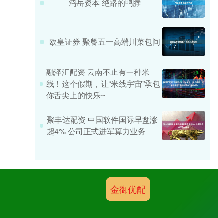
鸿岳资本 绝路的鸭脖
欧皇证券 聚餐五一高端川菜包间
融泽汇配资 云南不止有一种米
线！这个假期，让“米线宇宙”承包
你舌尖上的快乐~
聚丰达配资 中国软件国际早盘涨
超4% 公司正式进军算力业务
金御优配