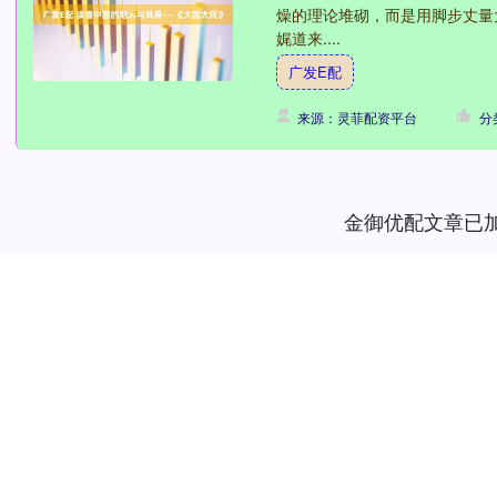
燥的理论堆砌，而是用脚步丈量
娓道来....
广发E配
来源：灵菲配资平台
分
金御优配文章已